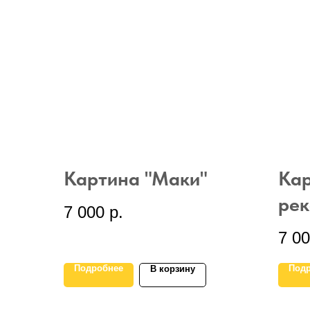
Картина "Маки"
Кар
рек
7 000
р.
7 0
Подробнее
Под
В корзину