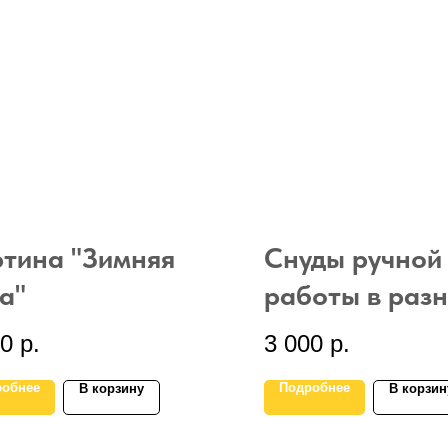
тина "Зимняя
Снуды ручной
а"
работы в раз
цветовой гам
00
р.
3 000
р.
робнее
Подробнее
В корзину
В корзин